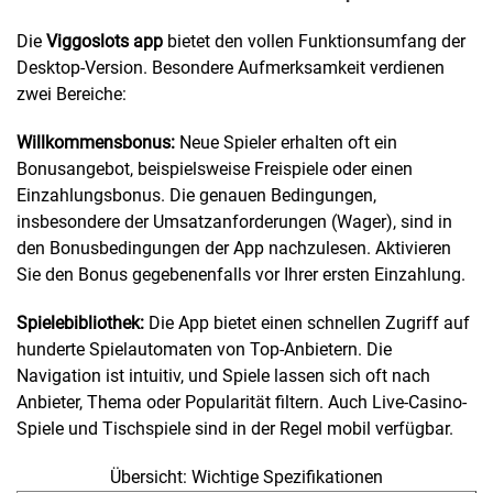
Die
Viggoslots app
bietet den vollen Funktionsumfang der
Desktop-Version. Besondere Aufmerksamkeit verdienen
zwei Bereiche:
Willkommensbonus:
Neue Spieler erhalten oft ein
Bonusangebot, beispielsweise Freispiele oder einen
Einzahlungsbonus. Die genauen Bedingungen,
insbesondere der Umsatzanforderungen (Wager), sind in
den Bonusbedingungen der App nachzulesen. Aktivieren
Sie den Bonus gegebenenfalls vor Ihrer ersten Einzahlung.
Spielebibliothek:
Die App bietet einen schnellen Zugriff auf
hunderte Spielautomaten von Top-Anbietern. Die
Navigation ist intuitiv, und Spiele lassen sich oft nach
Anbieter, Thema oder Popularität filtern. Auch Live-Casino-
Spiele und Tischspiele sind in der Regel mobil verfügbar.
Übersicht: Wichtige Spezifikationen