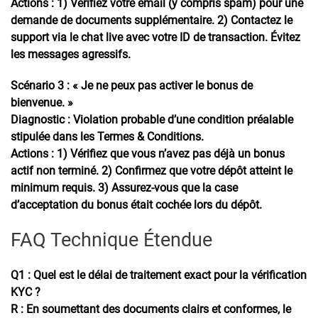
Actions
: 1) Vérifiez votre email (y compris spam) pour une
demande de documents supplémentaire. 2) Contactez le
support via le chat live avec votre ID de transaction. Évitez
les messages agressifs.
Scénario 3 : « Je ne peux pas activer le bonus de
bienvenue. »
Diagnostic
: Violation probable d’une condition préalable
stipulée dans les Termes & Conditions.
Actions
: 1) Vérifiez que vous n’avez pas déjà un bonus
actif non terminé. 2) Confirmez que votre dépôt atteint le
minimum requis. 3) Assurez-vous que la case
d’acceptation du bonus était cochée lors du dépôt.
FAQ Technique Étendue
Q1 : Quel est le délai de traitement exact pour la vérification
KYC ?
R : En soumettant des documents clairs et conformes, le