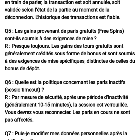
en train de parier, la transaction est soit annulée, soit
validée selon l’état de la partie au moment de la
déconnexion. L’historique des transactions est fiable.
Q5 : Les gains provenant de paris gratuits (Free Spins)
sont-ils soumis à des exigences de mise ?
R : Presque toujours. Les gains des tours gratuits sont
généralement crédités sous forme de bonus et sont soumis
à des exigences de mise spécifiques, distinctes de celles du
bonus de dépôt.
Q6 : Quelle est la politique concernant les paris inactifs
(sessio timeout) ?
R : Par mesure de sécurité, après une période d’inactivité
(généralement 10-15 minutes), la session est verrouillée.
Vous devrez vous reconnecter. Les paris en cours ne sont
pas affectés.
Q7 : Puis-je modifier mes données personnelles après la