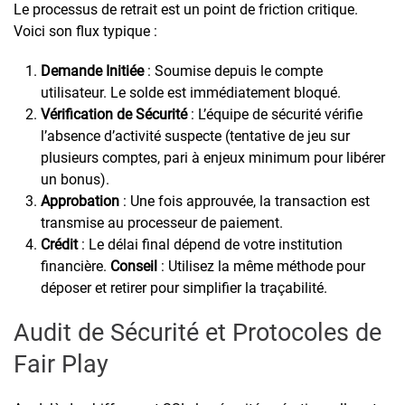
Le processus de retrait est un point de friction critique.
Voici son flux typique :
Demande Initiée
: Soumise depuis le compte
utilisateur. Le solde est immédiatement bloqué.
Vérification de Sécurité
: L’équipe de sécurité vérifie
l’absence d’activité suspecte (tentative de jeu sur
plusieurs comptes, pari à enjeux minimum pour libérer
un bonus).
Approbation
: Une fois approuvée, la transaction est
transmise au processeur de paiement.
Crédit
: Le délai final dépend de votre institution
financière.
Conseil
: Utilisez la même méthode pour
déposer et retirer pour simplifier la traçabilité.
Audit de Sécurité et Protocoles de
Fair Play