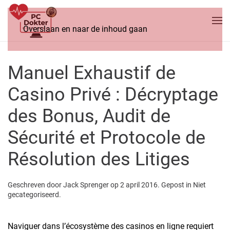
Overslaan en naar de inhoud gaan
Manuel Exhaustif de
Casino Privé : Décryptage
des Bonus, Audit de
Sécurité et Protocole de
Résolution des Litiges
Geschreven door
Jack Sprenger
op
2 april 2016
. Gepost in
Niet
gecategoriseerd
.
Naviguer dans l’écosystème des casinos en ligne requiert