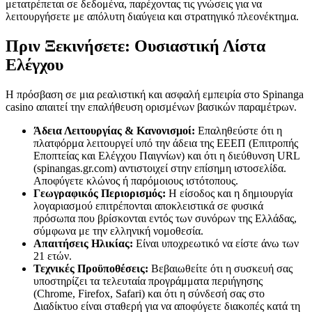
μετατρέπεται σε δεδομένα, παρέχοντας τις γνώσεις για να
λειτουργήσετε με απόλυτη διαύγεια και στρατηγικό πλεονέκτημα.
Πριν Ξεκινήσετε: Ουσιαστική Λίστα
Ελέγχου
Η πρόσβαση σε μια ρεαλιστική και ασφαλή εμπειρία στο Spinanga
casino απαιτεί την επαλήθευση ορισμένων βασικών παραμέτρων.
Άδεια Λειτουργίας & Κανονισμοί:
Επαληθεύστε ότι η
πλατφόρμα λειτουργεί υπό την άδεια της ΕΕΕΠ (Επιτροπής
Εποπτείας και Ελέγχου Παιγνίων) και ότι η διεύθυνση URL
(spinangas.gr.com) αντιστοιχεί στην επίσημη ιστοσελίδα.
Αποφύγετε κλώνος ή παρόμοιους ιστότοπους.
Γεωγραφικός Περιορισμός:
Η είσοδος και η δημιουργία
λογαριασμού επιτρέπονται αποκλειστικά σε φυσικά
πρόσωπα που βρίσκονται εντός των συνόρων της Ελλάδας,
σύμφωνα με την ελληνική νομοθεσία.
Απαιτήσεις Ηλικίας:
Είναι υποχρεωτικό να είστε άνω των
21 ετών.
Τεχνικές Προϋποθέσεις:
Βεβαιωθείτε ότι η συσκευή σας
υποστηρίζει τα τελευταία προγράμματα περιήγησης
(Chrome, Firefox, Safari) και ότι η σύνδεσή σας στο
Διαδίκτυο είναι σταθερή για να αποφύγετε διακοπές κατά τη