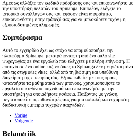
Αμέσως αλλάξτε τον κωδικό πρόσβασής σας και επικοινωνήστε με
την υποστήριξη πελατών του Spinanga. Επιπλέον, ελέγξτε το
ιστορικό συναλλαγών σας και, εφόσον είναι απαραίτητο,
επικοινωνήστε με την τράπεζά σας για να μπλοκάρετε τυχόν μη
εξουσιοδοτημένες πληρωμές.
Συμπέρασμα
Αυτό το εγχειρίδιο έχει ως στόχο να απομυθοποιήσει την
πλατφόρμα Spinanga, μετατρέποντας τη από ένα απλό site
ψυχαγωγίας σε ένα εργαλείο που ελέγχετε με πλήρη επίγνωση. Η
επιτυχία σε ένα online καζίνο όπως το Spinanga δεν μετριέται μόνο
από τις στιγμιαίες νίκες, αλλά από τη βιώσιμη και υπεύθυνη
διαχείριση της εμπειρίας σας. Εξοικειωθείτε με τους όρους,
κατανοήστε τα μαθηματικά των μπόνους, χρησιμοποιήστε τα
εργαλεία υπευθύνου παιχνιδιού και επικοινωνήστε με την
υποστήριξη για οποιαδήποτε ασάφεια. Παίζοντας με γνώση,
μεγιστοποιείτε τις πιθανότητές σας για μια ασφαλή και ευχάριστη
διαδικτυακή εμπειρία τυχερών παιχνιδιών.
Vorige
Volgende
Belangrijk