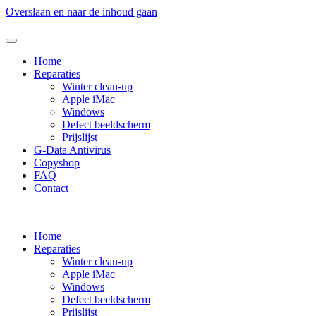
Overslaan en naar de inhoud gaan
Home
Reparaties
Winter clean-up
Apple iMac
Windows
Defect beeldscherm
Prijslijst
G-Data Antivirus
Copyshop
FAQ
Contact
Home
Reparaties
Winter clean-up
Apple iMac
Windows
Defect beeldscherm
Prijslijst