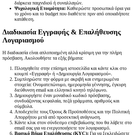
διάρκεια παιχνιδιού ή συναλλαγών.
Ψυχολογική Ετοιμότητα:
Καθιερώστε προσωπικά όρια για
το χρόνο και το budget που διαθέτετε πριν από οποιαδήποτε
κατάθεση.
Διαδικασία Εγγραφής & Επαλήθευσης
Λογαριασμού
Η διαδικασία είναι απλοποιημένη αλλά κρίσιμη για την πλήρη
πρόσβαση. Ακολουθήστε τα εξής βήματα:
Πλοηγηθείτε στην επίσημη ιστοσελίδα και κάντε κλικ στο
κουμπί «Εγγραφή» ή «Δημιουργία Λογαριασμού».
Συμπληρώστε την φόρμα με ακριβή και ενημερωμένα
στοιχεία: Ονοματεπώνυμο, ημερομηνία γέννησης, έγκυρη
διεύθυνση email και ελληνικό κινητό τηλέφωνο.
Δημιουργήστε έναν μοναδικό κωδικό πρόσβασης,
συνδυάζοντας κεφαλαία, πεζά γράμματα, αριθμούς και
σύμβολα.
Αποδεχτείτε τους Όρους & Προϋποθέσεις και την Πολιτική
Απορρήτου μετά από προσεκτική ανάγνωση.
Κάντε κλικ στον σύνδεσμο επιβεβαίωσης που θα λάβετε στο
email σας για να ενεργοποιήσετε τον λογαριασμό.
Βασικό Βήμα Επαλήθευσης (KYC):
Για να ξεκλειδώσετε