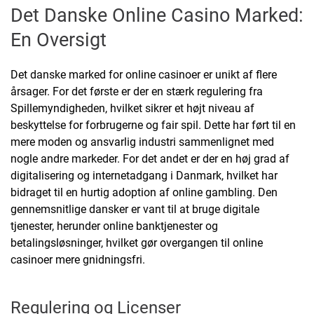
Det Danske Online Casino Marked:
En Oversigt
Det danske marked for online casinoer er unikt af flere
årsager. For det første er der en stærk regulering fra
Spillemyndigheden, hvilket sikrer et højt niveau af
beskyttelse for forbrugerne og fair spil. Dette har ført til en
mere moden og ansvarlig industri sammenlignet med
nogle andre markeder. For det andet er der en høj grad af
digitalisering og internetadgang i Danmark, hvilket har
bidraget til en hurtig adoption af online gambling. Den
gennemsnitlige dansker er vant til at bruge digitale
tjenester, herunder online banktjenester og
betalingsløsninger, hvilket gør overgangen til online
casinoer mere gnidningsfri.
Regulering og Licenser