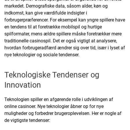
markedet. Demografiske data, såsom alder, køn og
indkomst, kan give værdifulde indsigter i
forbrugerpræferencer. For eksempel kan yngre spillere have
en tendens til at foretrække mobilspil og hurtige
spilformater, mens ældre spillere måske foretrækker mere
traditionelle casinospil. Det er også vigtigt at analysere,
hvordan forbrugeradfærd ændrer sig over tid, især i lyset af
nye teknologier og sociale tendenser.
Teknologiske Tendenser og
Innovation
Teknologien spiller en afgørende rolle i udviklingen af
online casinoer. Nye teknologier åbner op for nye
muligheder og forbedrer brugeroplevelsen. Her er nogle af
de vigtigste tendenser: