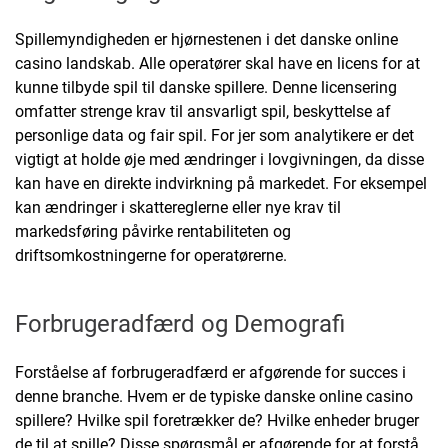
Spillemyndigheden er hjørnestenen i det danske online
casino landskab. Alle operatører skal have en licens for at
kunne tilbyde spil til danske spillere. Denne licensering
omfatter strenge krav til ansvarligt spil, beskyttelse af
personlige data og fair spil. For jer som analytikere er det
vigtigt at holde øje med ændringer i lovgivningen, da disse
kan have en direkte indvirkning på markedet. For eksempel
kan ændringer i skattereglerne eller nye krav til
markedsføring påvirke rentabiliteten og
driftsomkostningerne for operatørerne.
Forbrugeradfærd og Demografi
Forståelse af forbrugeradfærd er afgørende for succes i
denne branche. Hvem er de typiske danske online casino
spillere? Hvilke spil foretrækker de? Hvilke enheder bruger
de til at spille? Disse spørgsmål er afgørende for at forstå