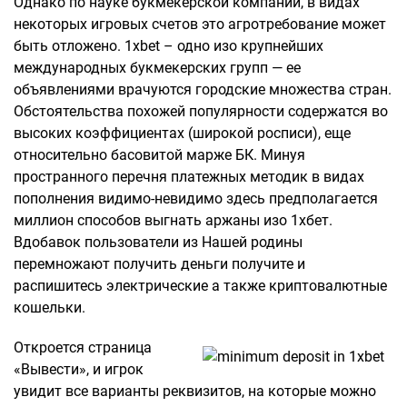
Однако по науке букмекерской компании, в видах
некоторых игровых счетов это агротребование может
быть отложено. 1xbet – одно изо крупнейших
международных букмекерских групп — ее
объявлениями врачуются городские множества стран.
Обстоятельства похожей популярности содержатся во
высоких коэффициентах (широкой росписи), еще
относительно басовитой марже БК. Минуя
пространного перечня платежных методик в видах
пополнения видимо-невидимо здесь предполагается
миллион способов выгнать аржаны изо 1хбет.
Вдобавок пользователи из Нашей родины
перемножают получить деньги получите и
распишитесь электрические а также криптовалютные
кошельки.
Откроется страница
«Вывести», и игрок
увидит все варианты реквизитов, на которые можно