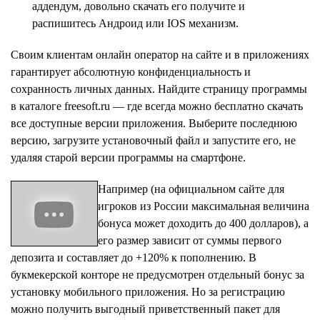
аддендум, довольно скачать его получите и
распишитесь Андроид или IOS механизм.
Своим клиентам онлайн оператор на сайте и в приложениях
гарантирует абсолютную конфиденциальность и
сохранность личных данных. Найдите страницу программы
в каталоге freesoft.ru — где всегда можно бесплатно скачать
все доступные версии приложения. Выберите последнюю
версию, загрузите установочный файл и запустите его, не
удаляя старой версии программы на смартфоне.
Например (на официальном сайте для
игроков из России максимальная величина
бонуса может доходить до 400 долларов), а
его размер зависит от суммы первого
депозита и составляет до +120% к пополнению. В
букмекерской конторе не предусмотрен отдельный бонус за
установку мобильного приложения. Но за регистрацию
можно получить выгодный приветственный пакет для