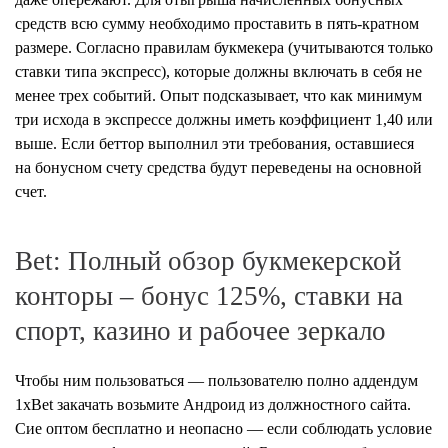
средств всю сумму необходимо проставить в пять-кратном
размере. Согласно правилам букмекера (учитываются только
ставки типа экспресс), которые должны включать в себя не
менее трех событий. Опыт подсказывает, что как минимум
три исхода в экспрессе должны иметь коэффициент 1,40 или
выше. Если беттор выполнил эти требования, оставшиеся
на бонусном счету средства будут переведены на основной
счет.
Bet: Полный обзор букмекерской
конторы – бонус 125%, ставки на
спорт, казино и рабочее зеркало
Чтобы ним пользоваться — пользователю полно аддендум
1xBet закачать возьмите Андроид из должностного сайта.
Сие оптом бесплатно и неопасно — если соблюдать условие